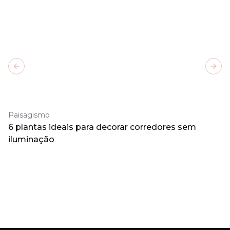
Previous slide
Next
Paisagismo
6 plantas ideais para decorar corredores sem
iluminação