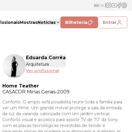
BR
issionais
Mostras
Notícias
Bilheteria
Entrar
Eduarda Corrêa
Arquitetura
Ver profissional
Home Teather
CASACOR
Minas Gerais-2009
Conforto. O amplo sofá possibilita reunir toda a família para
ver um filme. Um grande móvel protege a sala da entrada
de luz da varanda, valorizada com um jardim vertical.
Conforto visual e acústico para assistir TV de 70' da Sony
com as placas tecnológicas revestidas de tecido e
pequenas placas de madeira que absorvem e quebram as