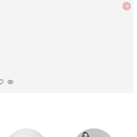
Next
ar link