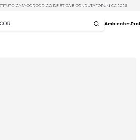
STITUTO CASACOR
CÓDIGO DE ÉTICA E CONDUTA
FÓRUM CC 2026
Ambientes
Prof
racteres