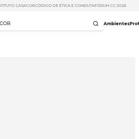
STITUTO CASACOR
CÓDIGO DE ÉTICA E CONDUTA
FÓRUM CC 2026
Ambientes
Prof
racteres