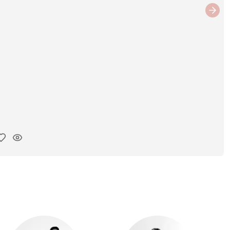
Next
ar link