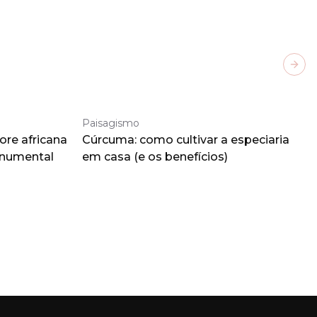
Next
Paisagismo
ore africana
Cúrcuma: como cultivar a especiaria
onumental
em casa (e os benefícios)