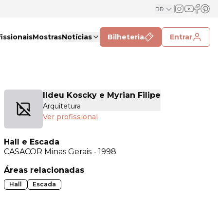
BR
issionais
Mostras
Notícias
Bilheteria
Entrar
Ildeu Koscky e Myrian Filipe
Arquitetura
Ver profissional
Hall e Escada
CASACOR
Minas Gerais - 1998
Áreas relacionadas
Hall
Escada