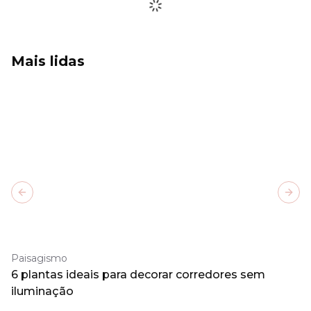
Mais lidas
Previous slide
Next
Paisagismo
6 plantas ideais para decorar corredores sem
iluminação