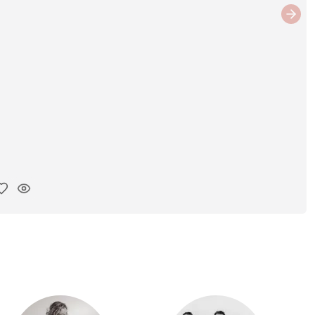
Next
ar link