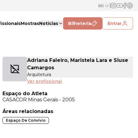
BR
issionais
Mostras
Notícias
Bilheteria
Entrar
Adriana Faleiro, Maristela Lara e Siuse
Camargos
Arquitetura
Ver profissional
Espaço do Atleta
CASACOR
Minas Gerais - 2005
Áreas relacionadas
Espaço De Convívio