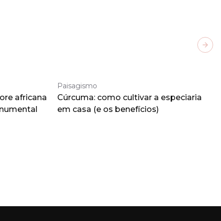
Next
Paisagismo
ore africana
Cúrcuma: como cultivar a especiaria
onumental
em casa (e os benefícios)