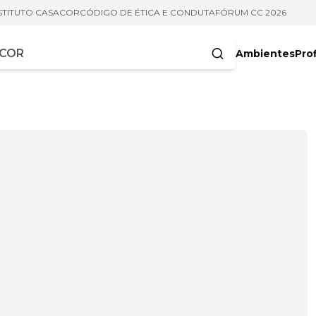
STITUTO CASACOR
CÓDIGO DE ÉTICA E CONDUTA
FÓRUM CC 2026
Ambientes
Prof
racteres