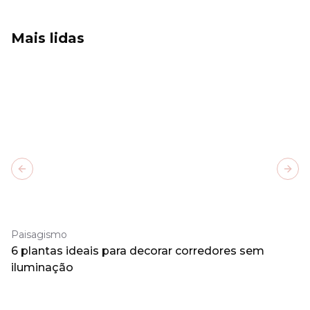
Mais lidas
Previous slide
Next
Paisagismo
6 plantas ideais para decorar corredores sem
iluminação