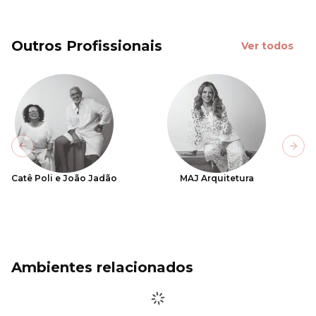
Outros Profissionais
Ver todos
Previous slide
Next
Catê Poli e João Jadão
MAJ Arquitetura
Ambientes relacionados