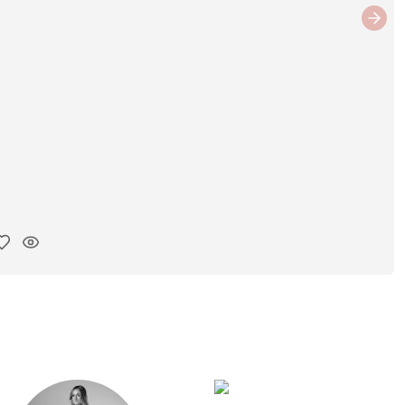
Next
ar link