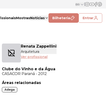
BR
issionais
Mostras
Notícias
Bilheteria
Entrar
Renata Zappellini
Arquitetura
Ver profissional
Clube do Vinho e da Água
CASACOR
Paraná - 2012
Áreas relacionadas
Adega