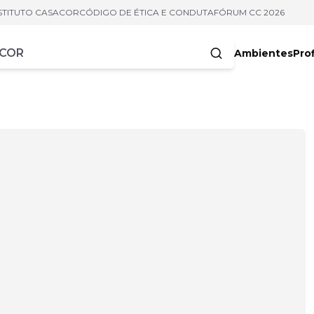
STITUTO CASACOR
CÓDIGO DE ÉTICA E CONDUTA
FÓRUM CC 2026
Ambientes
Prof
racteres