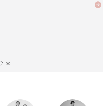
Next
ar link