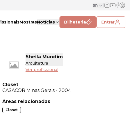
BR
issionais
Mostras
Notícias
Bilheteria
Entrar
Sheila Mundim
Arquitetura
Ver profissional
Closet
CASACOR
Minas Gerais - 2004
Áreas relacionadas
Closet