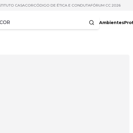
STITUTO CASACOR
CÓDIGO DE ÉTICA E CONDUTA
FÓRUM CC 2026
Ambientes
Prof
racteres