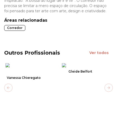
Inspiracao: “A bossa do lugar de ir e vir”. O corredor não
precisa se limitar a mero espaço de circulação. O espaço
foi pensado para ter arte com arte, design e criatividade.
Áreas relacionadas
Corredor
Outros Profissionais
Ver todos
Gleide Belfort
Vanessa Chieregato
Previous slide
Next