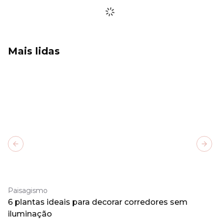
Mais lidas
Previous slide
Next
Paisagismo
6 plantas ideais para decorar corredores sem
iluminação