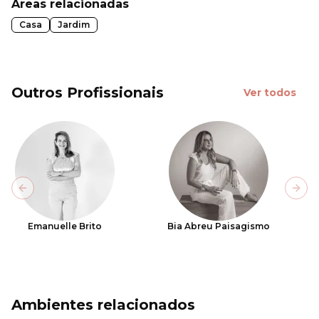
Áreas relacionadas
Casa
Jardim
Outros Profissionais
Ver todos
Previous slide
Next
Emanuelle Brito
Bia Abreu Paisagismo
Ambientes relacionados