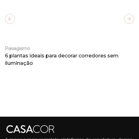
Previous slide
Next
Paisagismo
6 plantas ideais para decorar corredores sem
iluminação