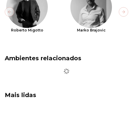
Previous slide
Next
Roberto Migotto
Marko Brajovic
Ambientes relacionados
Mais lidas