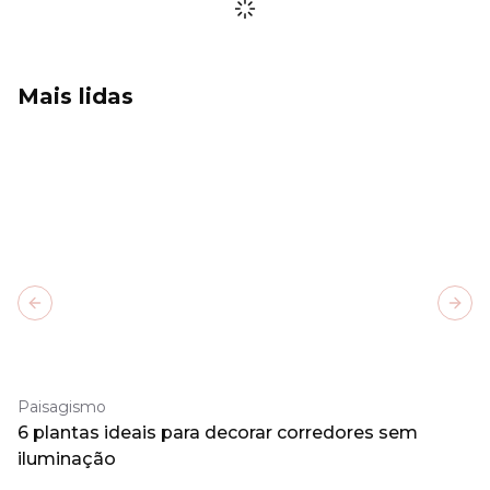
Mais lidas
Previous slide
Next
Paisagismo
6 plantas ideais para decorar corredores sem
iluminação