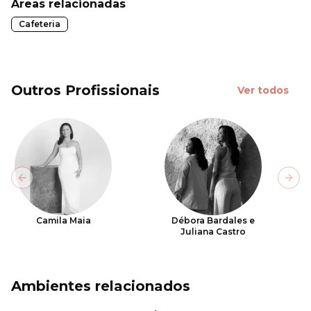
Áreas relacionadas
Cafeteria
Outros Profissionais
Ver todos
Previous slide
Next
Camila Maia
Débora Bardales e
Juliana Castro
Ambientes relacionados