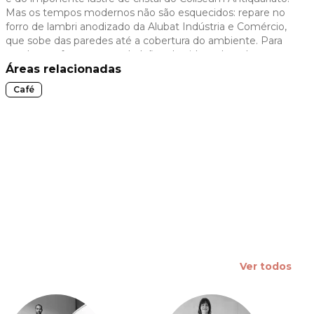
Mas os tempos modernos não são esquecidos: repare no
 slide
forro de lambri anodizado da Alubat Indústria e Comércio,
que sobe das paredes até a cobertura do ambiente. Para
receber os fregueses, os balcões de vidro sobre chapa
metálica preta, da Metalúrgica Rodrigues, fazem parceria
Áreas relacionadas
com banquetas de ferro revestidas de vinil, da Móbile.
Café
Ver todos