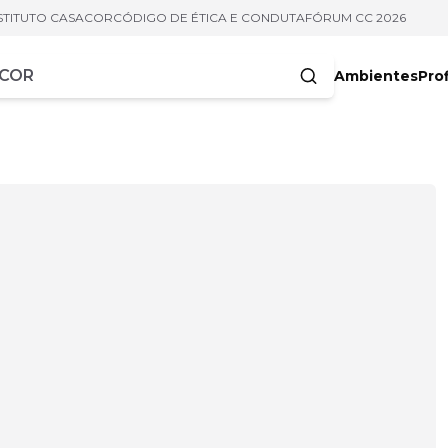
STITUTO CASACOR
CÓDIGO DE ÉTICA E CONDUTA
FÓRUM CC 2026
Ambientes
Prof
racteres