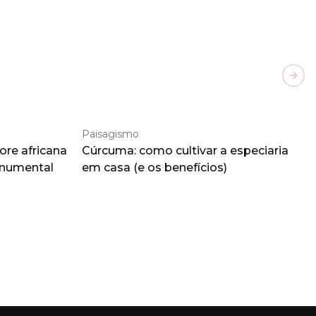
Next
Paisagismo
ore africana
Cúrcuma: como cultivar a especiaria
onumental
em casa (e os benefícios)