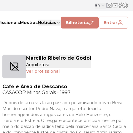
BR
issionais
Mostras
Notícias
Bilheteria
Entrar
Marcilio Ribeiro de Godoi
Arquitetura
Ver profissional
Café e Área de Descanso
CASACOR
Minas Gerais - 1997
Depois de uma visita ao passado pesquisando o livro Beira-
Mar, do escritor Pedro Nava, o arquiteto decidiu
homenagear dois antigos cafés de Belo Horizonte, o
Pérola e o Estrela. O resgate acontece principalmente por
meio do balcão de rádica feito pela marcenaria Santa Cecília
e do imponente lustre de cristal do Coliseum Antiquariato.