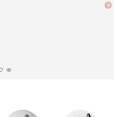
Next
ar link