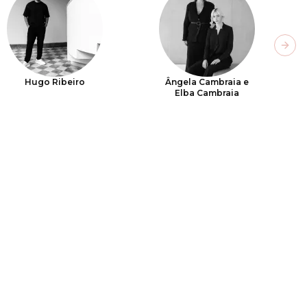
Next
Hugo Ribeiro
Ângela Cambraia e
Elba Cambraia