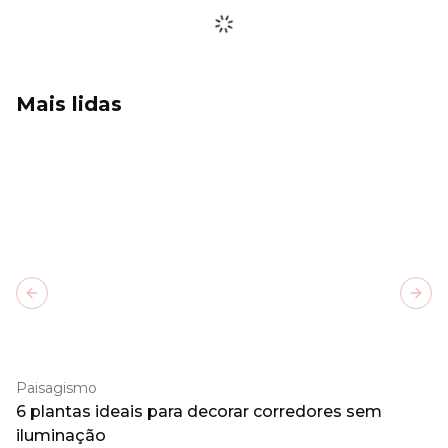
Mais lidas
Previous slide
Next
Paisagismo
6 plantas ideais para decorar corredores sem
iluminação