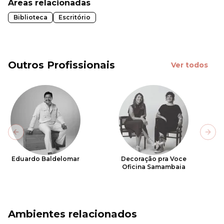
Áreas relacionadas
Biblioteca
Escritório
Outros Profissionais
Ver todos
Previous slide
Next
Eduardo Baldelomar
Decoração pra Voce
Oficina Samambaia
Ambientes relacionados