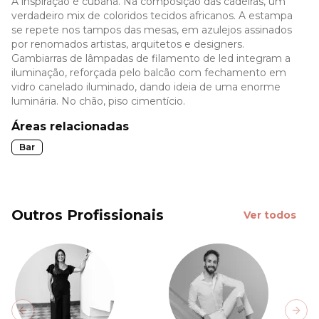
A inspiração é cubana. Na composição das cadeiras, um
verdadeiro mix de coloridos tecidos africanos. A estampa
se repete nos tampos das mesas, em azulejos assinados
por renomados artistas, arquitetos e designers.
Gambiarras de lâmpadas de filamento de led integram a
iluminação, reforçada pelo balcão com fechamento em
vidro canelado iluminado, dando ideia de uma enorme
luminária. No chão, piso cimentício.
Áreas relacionadas
Bar
Outros Profissionais
Ver todos
Previous slide
Next