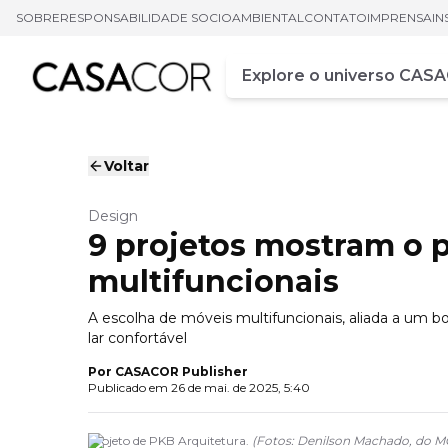
SOBRE
RESPONSABILIDADE SOCIOAMBIENTAL
CONTATO
IMPRENSA
IN
Campo de busca
Digite pelo menos três ca
Voltar
Design
9 projetos mostram o 
multifuncionais
A escolha de móveis multifuncionais, aliada a um 
lar confortável
Por
CASACOR Publisher
Publicado em
26 de mai. de 2025, 5:40
Projeto de PKB Arquitetura.
(
Fotos: Denilson Machado, do MC