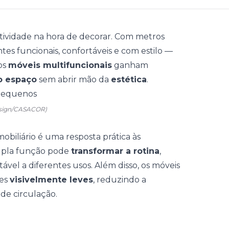
atividade na hora de decorar. Com metros
tes funcionais, confortáveis e com estilo —
os
móveis multifuncionais
ganham
o espaço
sem abrir mão da
estética
.
Design/CASACOR)
obiliário é uma resposta prática às
upla função pode
transformar a rotina
,
ável a diferentes usos. Além disso, os móveis
tes
visivelmente leves
, reduzindo a
de circulação.