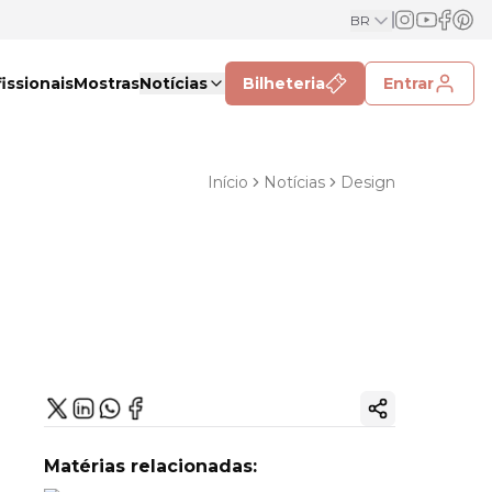
BR
issionais
Mostras
Notícias
Bilheteria
Entrar
Início
Notícias
Design
Copiar link
Matérias relacionadas: