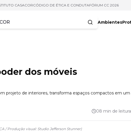
STITUTO CASACOR
CÓDIGO DE ÉTICA E CONDUTA
FÓRUM CC 2026
Ambientes
Prof
racteres
poder dos móveis
bom projeto de interiores, transforma espaços compactos em um
08 min de leitura
A / Produção visual: Studio Jefferson Stunner
)