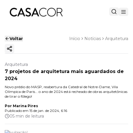
Voltar
Início
Notícias
Arquitetura
Copiar link
Arquitetura
7 projetos de arquitetura mais aguardados de
2024
Novo prédio do MASP, reabertura da Catedral de Notre-Dame, Vila
Olímpica de Paris... o ano de 2024 está recheado de obras arquitetônicas
de tirar o fôlego!
Por
Marina Pires
Publicado em
15 de jan. de 2024, 6:16
05 min de leitura
(
Divulgação
)