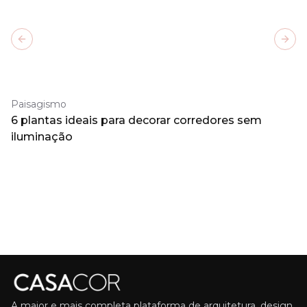
Previous slide
Next
Paisagismo
6 plantas ideais para decorar corredores sem
iluminação
A maior e mais completa plataforma de arquitetura, design