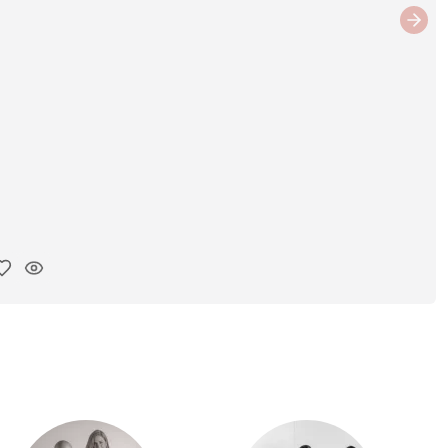
Next
ar link