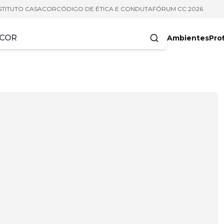
STITUTO CASACOR
CÓDIGO DE ÉTICA E CONDUTA
FÓRUM CC 2026
Ambientes
Prof
racteres