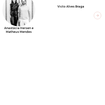
Victo Alves Braga
Next
Anastácia Hersen e
Matheus Mendes