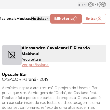
BR
issionais
Mostras
Notícias
Bilheteria
Entrar
Alessandro Cavalcanti E Ricardo
Makhoul
Arquitetura
Ver profissional
Upscale Bar
CASACOR
Paraná - 2019
A música inspira a arquitetura? O projeto do Upscale Bar
prova que sim. A mixagem de “Onda”, de Cassiano feat.
Poolside foi o ponto de partida da proposta. O resultado é
um bar solar inspirado nas festas de discotecagem diurna
do sunset californiano, reflexo de uma atualidade mais