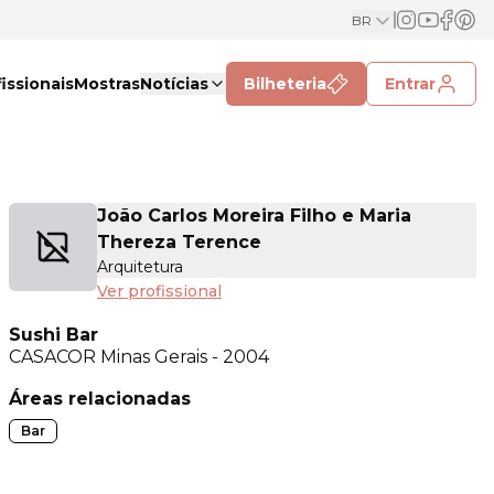
BR
issionais
Mostras
Notícias
Bilheteria
Entrar
João Carlos Moreira Filho e Maria
Thereza Terence
Arquitetura
Ver profissional
Sushi Bar
CASACOR
Minas Gerais - 2004
Áreas relacionadas
Bar