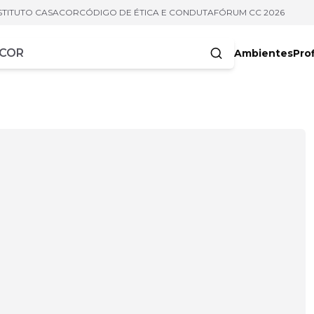
STITUTO CASACOR
CÓDIGO DE ÉTICA E CONDUTA
FÓRUM CC 2026
Ambientes
Prof
racteres