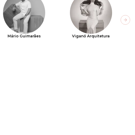
Next
Mário Guimarães
Viganó Arquitetura