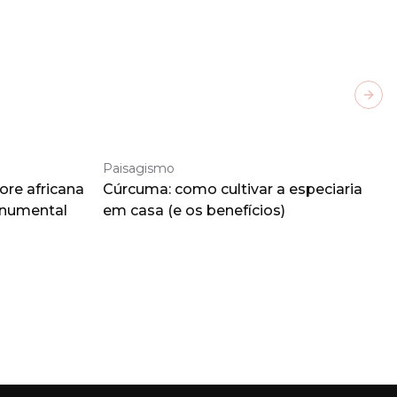
Next
Paisagismo
ore africana
Cúrcuma: como cultivar a especiaria
onumental
em casa (e os benefícios)