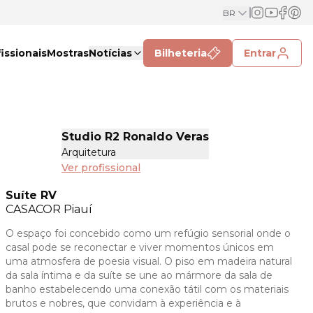
BR
issionais
Mostras
Notícias
Bilheteria
Entrar
Studio R2 Ronaldo Veras
Arquitetura
Ver profissional
Suíte RV
CASACOR
Piauí
O espaço foi concebido como um refúgio sensorial onde o
casal pode se reconectar e viver momentos únicos em
uma atmosfera de poesia visual. O piso em madeira natural
da sala íntima e da suíte se une ao mármore da sala de
banho estabelecendo uma conexão tátil com os materiais
brutos e nobres, que convidam à experiência e à