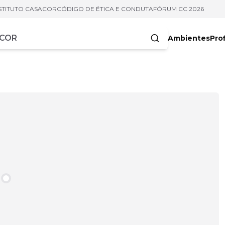
STITUTO CASACOR
CÓDIGO DE ÉTICA E CONDUTA
FÓRUM CC 2026
Ambientes
Prof
racteres