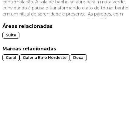
contemplação. A sala de banho se abre para a mata verde,
convidando à pausa e transformando o ato de tomar banho
 slide
em um ritual de serenidade e presença. As paredes, com
texturas que alternam entre papel e madeira, dialogam
com os tecidos e compõem uma base rica e acolhedora.
Áreas relacionadas
Cada elemento da suíte projetada por Ronaldo Veras
Suíte
carrega uma narrativa de descobertas, transformando o
cotidiano em contemplação.
Marcas relacionadas
Coral
Galeria Etno Nordeste
Deca
t slide