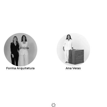
Forma Arquitetura
Ana Veras