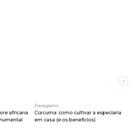
Next
Paisagismo
ore africana
Cúrcuma: como cultivar a especiaria
onumental
em casa (e os benefícios)