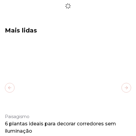
Mais lidas
Previous slide
Next
Paisagismo
6 plantas ideais para decorar corredores sem
iluminação