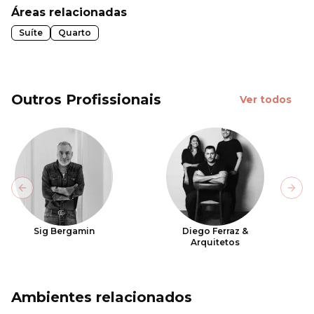
Áreas relacionadas
Suíte
Quarto
Outros Profissionais
Ver todos
Previous slide
Next
Sig Bergamin
Diego Ferraz &
Arquitetos
Ambientes relacionados