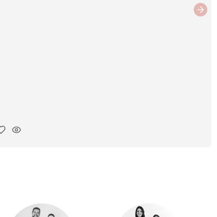
Next
ar link