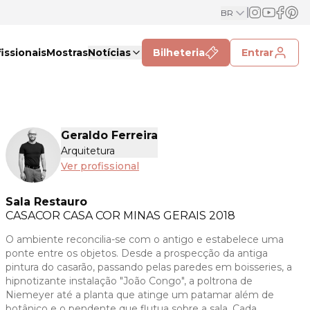
BR
issionais
Mostras
Notícias
Bilheteria
Entrar
Geraldo Ferreira
Arquitetura
Ver profissional
Sala Restauro
CASACOR
CASA COR MINAS GERAIS 2018
O ambiente reconcilia-se com o antigo e estabelece uma
ponte entre os objetos. Desde a prospecção da antiga
pintura do casarão, passando pelas paredes em boisseries, a
hipnotizante instalação "João Congo", a poltrona de
Niemeyer até a planta que atinge um patamar além de
botânico e o pendente que flutua sobre a sala. Cada