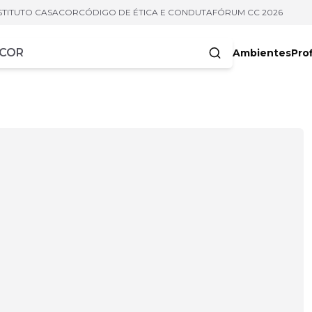
STITUTO CASACOR
CÓDIGO DE ÉTICA E CONDUTA
FÓRUM CC 2026
Ambientes
Prof
racteres