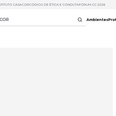
STITUTO CASACOR
CÓDIGO DE ÉTICA E CONDUTA
FÓRUM CC 2026
Ambientes
Prof
racteres