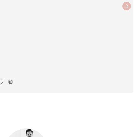
Next
ar link