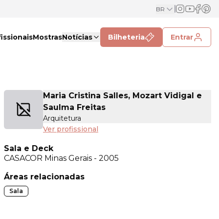
BR
issionais
Mostras
Notícias
Bilheteria
Entrar
Maria Cristina Salles, Mozart Vidigal e
Saulma Freitas
Arquitetura
Ver profissional
Sala e Deck
CASACOR
Minas Gerais - 2005
Áreas relacionadas
Sala