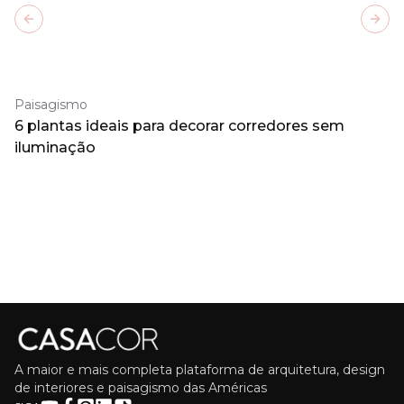
Previous slide
Next
Paisagismo
6 plantas ideais para decorar corredores sem
iluminação
A maior e mais completa plataforma de arquitetura, design
de interiores e paisagismo das Américas