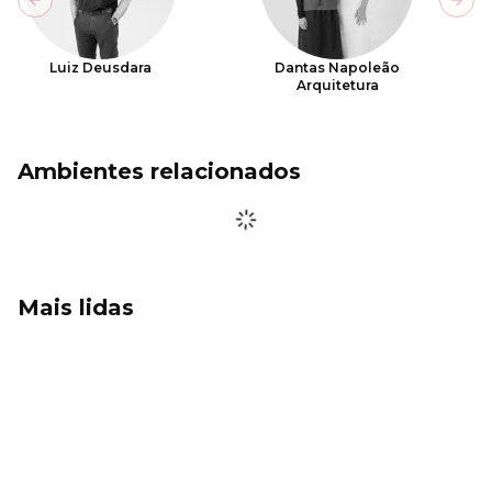
Previous slide
Next
Luiz Deusdara
Dantas Napoleão
Arquitetura
Ambientes relacionados
Mais lidas