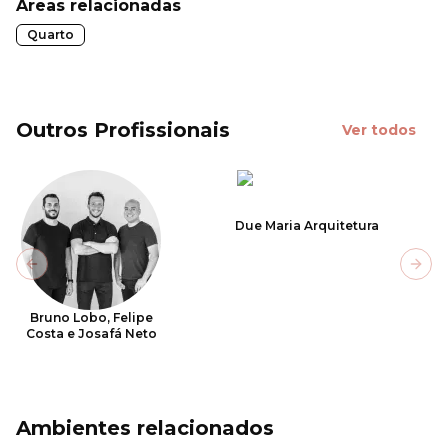
Áreas relacionadas
Quarto
Outros Profissionais
Ver todos
Due Maria Arquitetura
Previous slide
Next
Bruno Lobo, Felipe
Costa e Josafá Neto
Ambientes relacionados