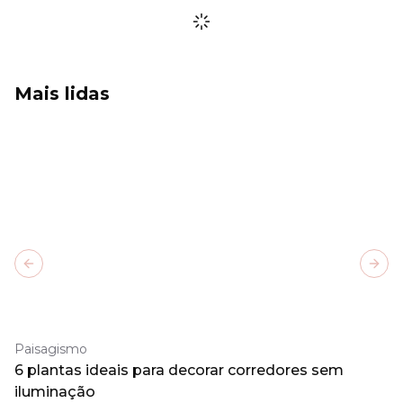
Mais lidas
Previous slide
Next
Paisagismo
6 plantas ideais para decorar corredores sem
iluminação