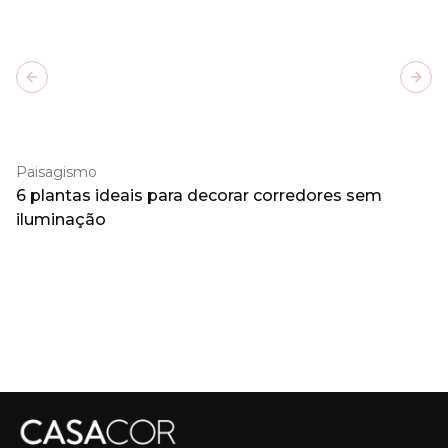
Previous slide
Next
Paisagismo
6 plantas ideais para decorar corredores sem
iluminação