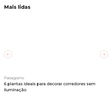
Mais lidas
Previous slide
Next
Paisagismo
6 plantas ideais para decorar corredores sem
iluminação