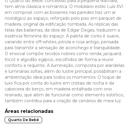
O Quarto do Bebê, concebido para a pequena Nathália,
tem alma clássica e romântica. O mobiliário estilo Luís XVI
em composé com as boiseries nas paredes traz um ar
nostálgico ao espaço, reforçado pelo piso em parquet de
madeira, original da edificação tombada. As réplicas das
telas das bailarinas, da obra de Edgar Degas, traduzem a
essência feminina do espaço. A paleta de cores é suave,
variando entre off-whites, pérola e rosa antigo, pensada
para transmitir a sensação de aconchego e tranquilidade.
O enxoval compõe tecidos nobres como renda, jacquard,
tricot e algodão egípcio, escolhidos de forma a reunir
conforto e requinte. A iluminação, composta por arandelas
e luminárias soltas, além do lustre principal, possibilitam a
ambientação ideal para todos os momentos. O toque de
luxo fica por conta do lustre em cristais de rocha e da
cabeceira do berço, em madeira entalhada com onix
resinado, que além de funcionar como elemento estético,
também contribui para a criação de cenários de meia luz.
Áreas relacionadas
Quarto De Bebê