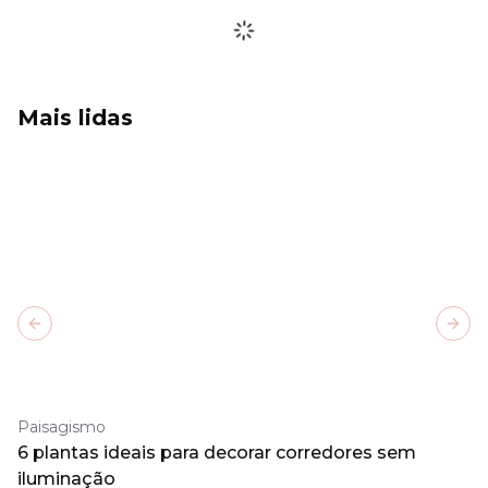
Mais lidas
Previous slide
Next
Paisagismo
6 plantas ideais para decorar corredores sem
iluminação