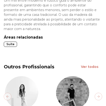
Um mix entre moderno e rústico guia o ambiente do
profissional, garantindo que o conforto pode estar
presente em ambientes menores, sem perder o estilo e
formato de uma casa tradicional. O uso da madeira dá
ainda mais personalidade ao projeto, atentando o visitante
para a praticidade atrelada à possibilidade de um contato
maior com a natureza.
Áreas relacionadas
Suíte
Outros Profissionais
Ver todos
Previous slide
Next