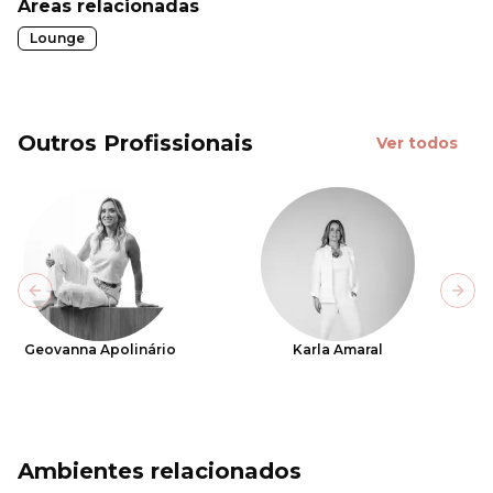
Áreas relacionadas
Lounge
Outros Profissionais
Ver todos
Previous slide
Next
Geovanna Apolinário
Karla Amaral
Ambientes relacionados