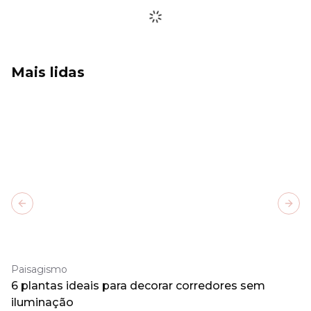
Mais lidas
Previous slide
Next
Paisagismo
6 plantas ideais para decorar corredores sem
iluminação