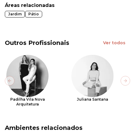
Áreas relacionadas
Jardim
Pátio
Outros Profissionais
Ver todos
Previous slide
Next
Padilha Vila Nova
Juliana Santana
Arquitetura
Ambientes relacionados