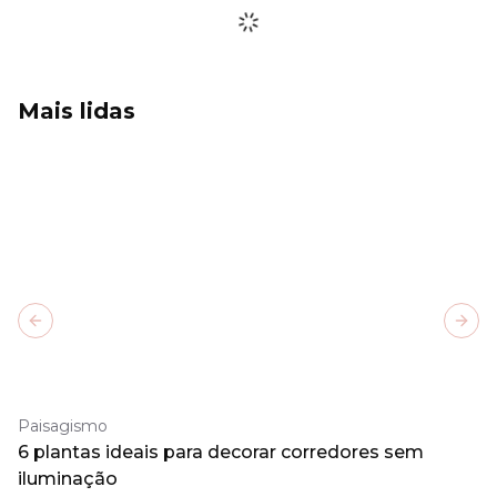
Mais lidas
Previous slide
Next
Paisagismo
6 plantas ideais para decorar corredores sem
iluminação