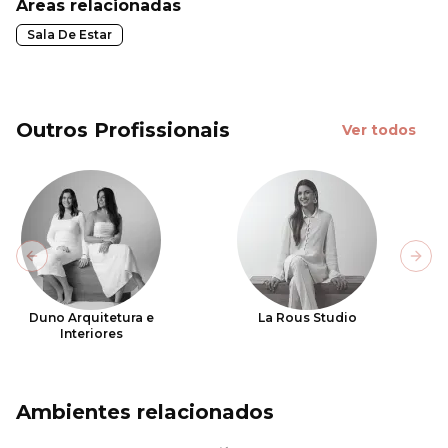
Áreas relacionadas
Sala De Estar
Outros Profissionais
Ver todos
Previous slide
Next
Duno Arquitetura e
La Rous Studio
Interiores
Ambientes relacionados