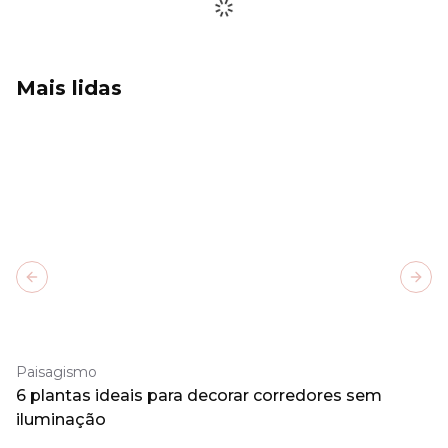
Mais lidas
Previous slide
Next
Paisagismo
6 plantas ideais para decorar corredores sem
iluminação