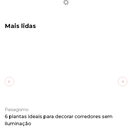
Mais lidas
Previous slide
Next
Paisagismo
6 plantas ideais para decorar corredores sem
iluminação