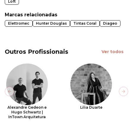
Loft
Marcas relacionadas
Elettromec
Hunter Douglas
Tintas Coral
Diageo
Outros Profissionais
Ver todos
Previous slide
Next
Alexandre Gedeon e
Lilia Duarte
Hugo Schwartz |
InTown Arquitetura