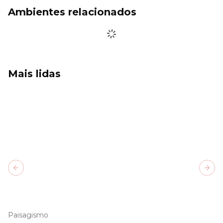
Ambientes relacionados
Mais lidas
Previous slide
Next
Paisagismo