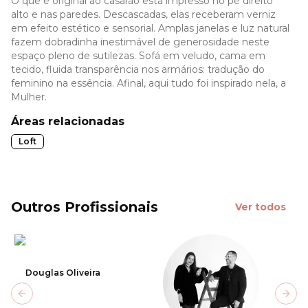
O que é original ao casarão está impresso no pé direito
alto e nas paredes. Descascadas, elas receberam verniz
em efeito estético e sensorial. Amplas janelas e luz natural
fazem dobradinha inestimável de generosidade neste
espaço pleno de sutilezas. Sofá em veludo, cama em
tecido, fluida transparência nos armários: tradução do
feminino na essência. Afinal, aqui tudo foi inspirado nela, a
Mulher.
Áreas relacionadas
Loft
Outros Profissionais
Ver todos
Douglas Oliveira
Previous slide
Next