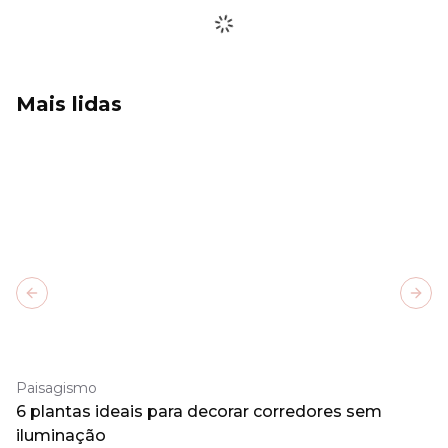
Mais lidas
Previous slide
Next
Paisagismo
6 plantas ideais para decorar corredores sem
iluminação