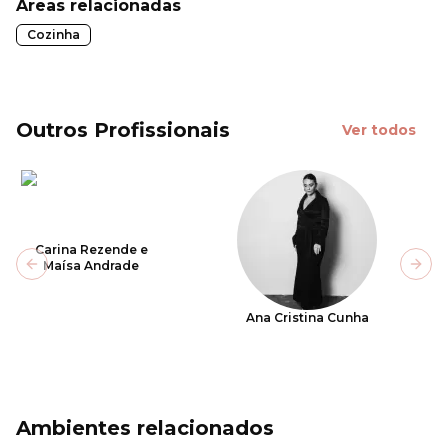
Áreas relacionadas
Cozinha
Outros Profissionais
Ver todos
Carina Rezende e
Maísa Andrade
Previous slide
Next
Ana Cristina Cunha
Ambientes relacionados