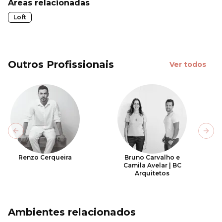
Áreas relacionadas
Loft
Outros Profissionais
Ver todos
Previous slide
Next
Renzo Cerqueira
Bruno Carvalho e
Camila Avelar | BC
Arquitetos
Ambientes relacionados