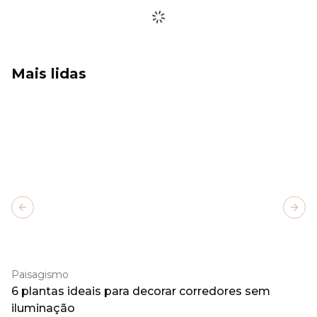
Mais lidas
Previous slide
Next
Paisagismo
6 plantas ideais para decorar corredores sem
iluminação