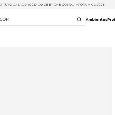
STITUTO CASACOR
CÓDIGO DE ÉTICA E CONDUTA
FÓRUM CC 2026
Ambientes
Prof
racteres