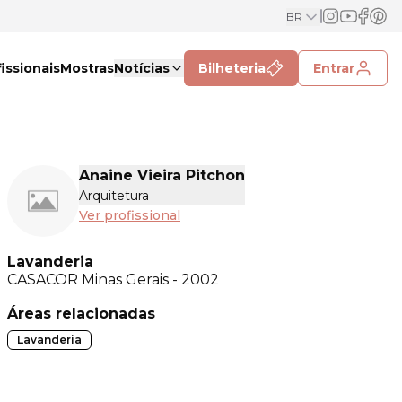
BR
issionais
Mostras
Notícias
Bilheteria
Entrar
Anaine Vieira Pitchon
Arquitetura
Ver profissional
Lavanderia
CASACOR
Minas Gerais - 2002
Áreas relacionadas
Lavanderia