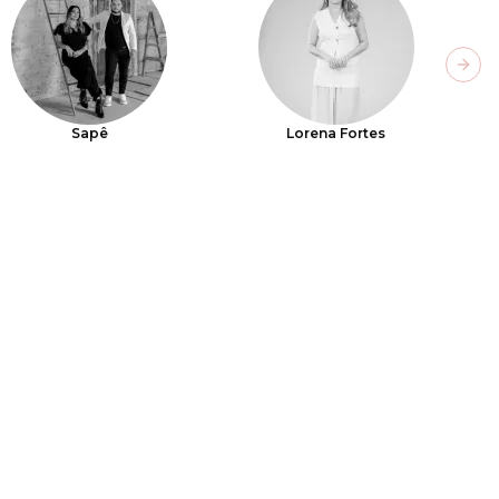
Next
Sapê
Lorena Fortes