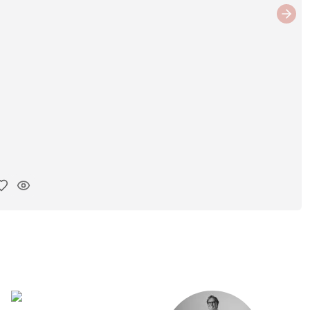
Next
ar link