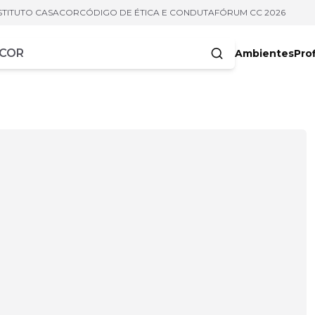
STITUTO CASACOR
CÓDIGO DE ÉTICA E CONDUTA
FÓRUM CC 2026
Ambientes
Prof
racteres