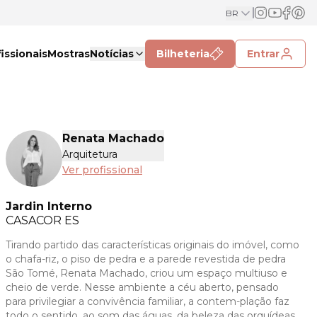
BR
issionais
Mostras
Notícias
Bilheteria
Entrar
Renata Machado
Arquitetura
Ver profissional
Jardin Interno
CASACOR
ES
Tirando partido das características originais do imóvel, como
o chafa-riz, o piso de pedra e a parede revestida de pedra
São Tomé, Renata Machado, criou um espaço multiuso e
cheio de verde. Nesse ambiente a céu aberto, pensado
para privilegiar a convivência familiar, a contem-plação faz
todo o sentido, ao som das águas, da beleza das orquídeas