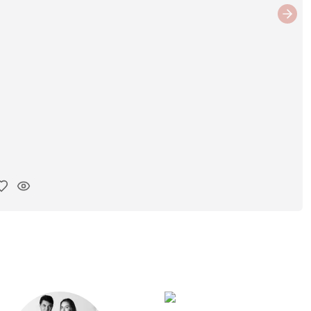
Next
ar link