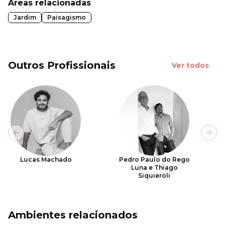
Áreas relacionadas
Jardim
Paisagismo
Outros Profissionais
Ver todos
Previous slide
Next
Lucas Machado
Pedro Paulo do Rego
Luna e Thiago
Siquieroli
Ambientes relacionados