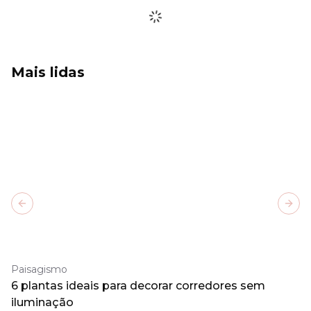
Mais lidas
Previous slide
Next
Paisagismo
6 plantas ideais para decorar corredores sem
iluminação