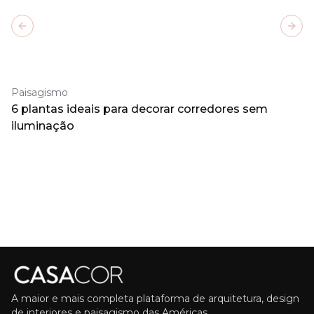
Previous slide
Next
Paisagismo
6 plantas ideais para decorar corredores sem
iluminação
A maior e mais completa plataforma de arquitetura, design
de interiores e paisagismo das Américas