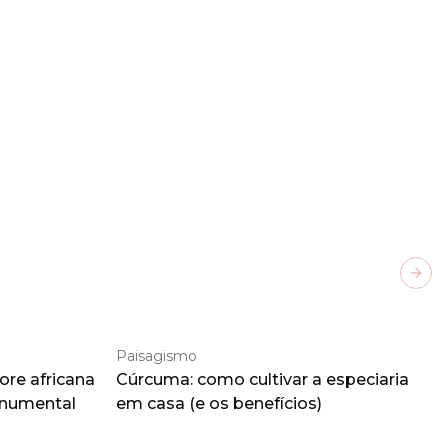
Next
Paisagismo
ore africana
Cúrcuma: como cultivar a especiaria
onumental
em casa (e os benefícios)