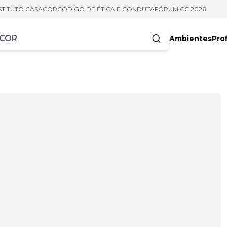
STITUTO CASACOR
CÓDIGO DE ÉTICA E CONDUTA
FÓRUM CC 2026
Ambientes
Prof
racteres