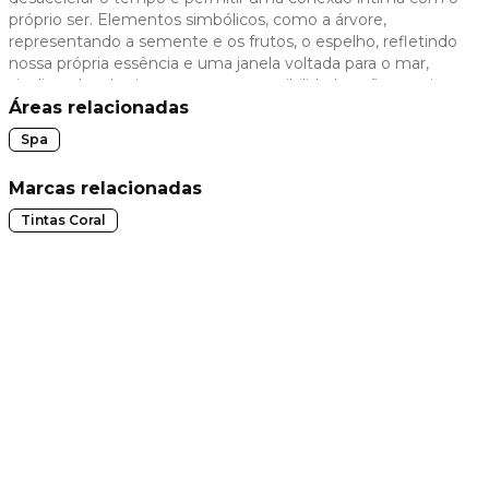
próprio ser. Elementos simbólicos, como a árvore,
 slide
representando a semente e os frutos, o espelho, refletindo
nossa própria essência e uma janela voltada para o mar,
sinalizando o horizonte e novas possibilidades, são convites
à introspecção e ao autoconhecimento. Um ambiente de
Áreas relacionadas
luxo em escala residencial, onde o conforto se alia à
Spa
inovação e à ancestralidade.
Marcas relacionadas
Tintas Coral
t slide