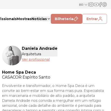
BR
issionais
Mostras
Notícias
Bilheteria
Entrar
Daniela Andrade
Arquitetura
Ver profissional
Home Spa Deca
CASACOR
Espírito Santo
Envolvente e transformador, o Home Spa Deca é um
convite ao bem-estar em sua forma mais pura. Especialista
em marcenaria e mobiliário de alto padrão, a arquiteta
Daniela Andrade nos convida a mergulhar em um refúgio
sensorial, onde cada detalhe do ambiente é pensado para
desacelerar o tempo e permitir uma conexão íntima com o