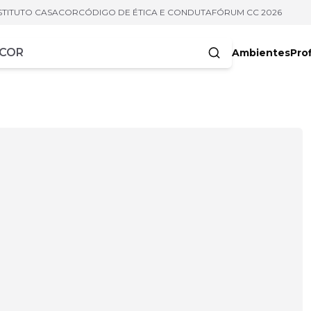
STITUTO CASACOR
CÓDIGO DE ÉTICA E CONDUTA
FÓRUM CC 2026
Ambientes
Prof
racteres