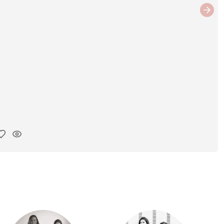
Next
ar link