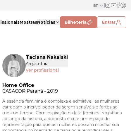
BR
issionais
Mostras
Notícias
Bilheteria
Entrar
Taciana Nakalski
Arquitetura
Ver profissional
Home Office
CASACOR
Paraná - 2019
A essência feminina é complexa e admirável, as mulheres
carregam o incrível poder de serem sensíveis e fortes ao
mesmo tempo. Com inspiração na luta feminina registrada
ao longo da história, a proposta é criar um espaço de
representação para que as mulheres possam mostrar sua
importância no mercado de trabalho e reivindicar seus