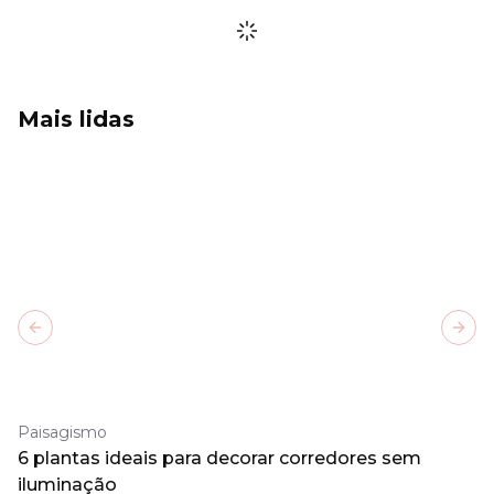
Mais lidas
Previous slide
Next
Paisagismo
6 plantas ideais para decorar corredores sem
iluminação