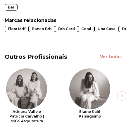
Bar
Marcas relacionadas
Flora Mdf
Banco Brb
Brb Card
Coral
Una Casa
Dec
Outros Profissionais
Ver todos
Previous slide
Next
Adriana Valle e
Elaine Kalil
Patrícia Carvalho |
Paisagismo
MIGS Arquitetura