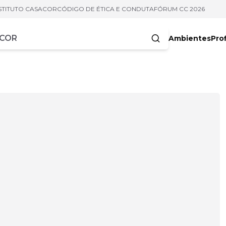
STITUTO CASACOR
CÓDIGO DE ÉTICA E CONDUTA
FÓRUM CC 2026
Ambientes
Prof
racteres