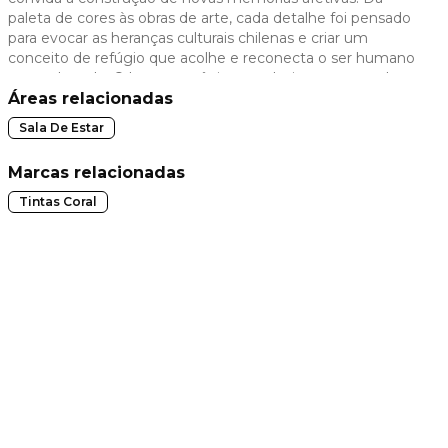
paleta de cores às obras de arte, cada detalhe foi pensado
 slide
para evocar as heranças culturais chilenas e criar um
conceito de refúgio que acolhe e reconecta o ser humano
ao seu legado. O layout orgânico e o design atemporal
trazem à tona a essência dos lares que perduram por
Áreas relacionadas
gerações.
Sala De Estar
Marcas relacionadas
Tintas Coral
t slide