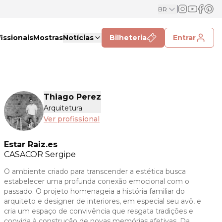
BR
issionais
Mostras
Notícias
Bilheteria
Entrar
Thiago Perez
Arquitetura
Ver profissional
Estar Raiz.es
CASACOR
Sergipe
O ambiente criado para transcender a estética busca
estabelecer uma profunda conexão emocional com o
passado. O projeto homenageia a história familiar do
arquiteto e designer de interiores, em especial seu avô, e
cria um espaço de convivência que resgata tradições e
convida à construção de novas memórias afetivas. Da