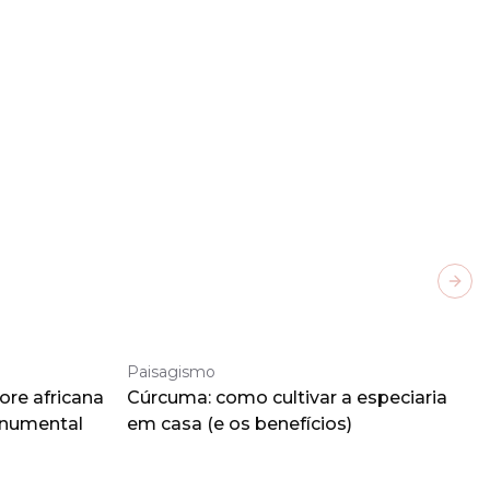
Next
Paisagismo
ore africana
Cúrcuma: como cultivar a especiaria
onumental
em casa (e os benefícios)