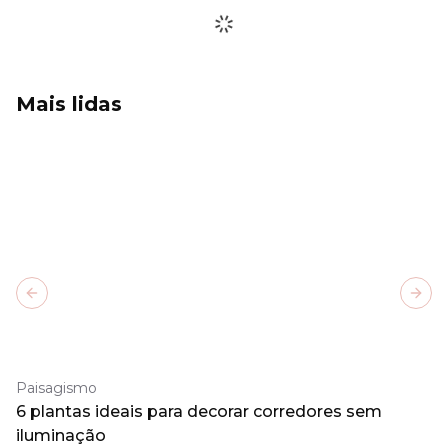
Mais lidas
Previous slide
Next
Paisagismo
6 plantas ideais para decorar corredores sem
iluminação