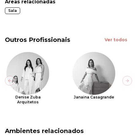
Áreas relacionadas
Sala
Outros Profissionais
Ver todos
Previous slide
Next
Denise Zuba
Janaina Casagrande
Arquitetos
Ambientes relacionados