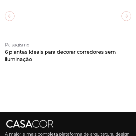
Previous slide
Next
Paisagismo
6 plantas ideais para decorar corredores sem
iluminação
A maior e mais completa plataforma de arquitetura, design