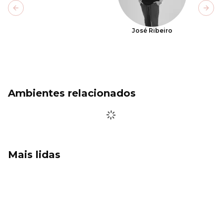
Previous slide
Next
José Ribeiro
Ambientes relacionados
Mais lidas