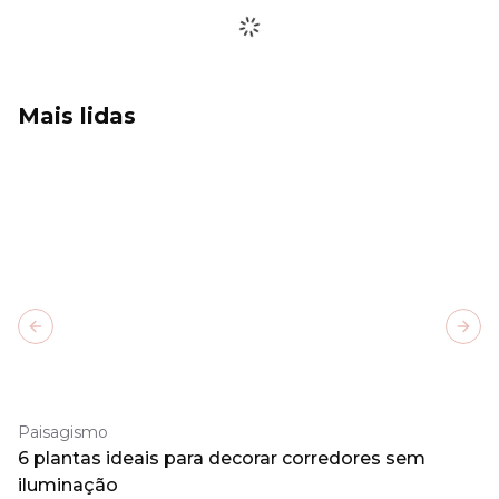
Mais lidas
Previous slide
Next
Paisagismo
6 plantas ideais para decorar corredores sem
iluminação