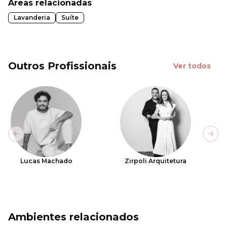
Áreas relacionadas
Lavanderia
Suíte
Outros Profissionais
Ver todos
Previous slide
Next
Lucas Machado
Zirpoli Arquitetura
Ambientes relacionados